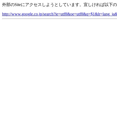
外部のSiteにアクセスしようとしています。宜しければ以下の
http://www.google.co.jp/search?ie=utf8&oe=utf8&q=$1&lr=lang_ja