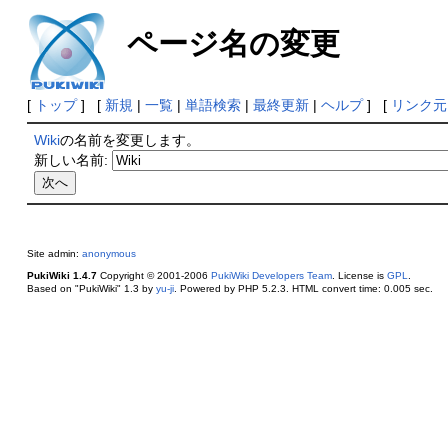
ページ名の変更
[
トップ
] [
新規
|
一覧
|
単語検索
|
最終更新
|
ヘルプ
] [
リンク元
Wiki
の名前を変更します。
新しい名前:
Site admin:
anonymous
PukiWiki 1.4.7
Copyright © 2001-2006
PukiWiki Developers Team
. License is
GPL
.
Based on "PukiWiki" 1.3 by
yu-ji
. Powered by PHP 5.2.3. HTML convert time: 0.005 sec.