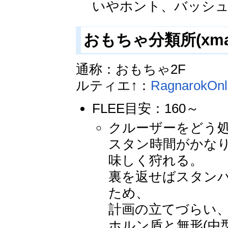
いやホント、バッシ
おもちゃ分類所(xmas
通称：おもちゃ2F
ルティエ↑：
RagnarokOn
FLEE目安：160～
クルーザーをどう
スタン時間がかな
味しく狩れる。
裏を返せばスタン
ため、
計画の立てづらい、
ホルン盾と無形(中