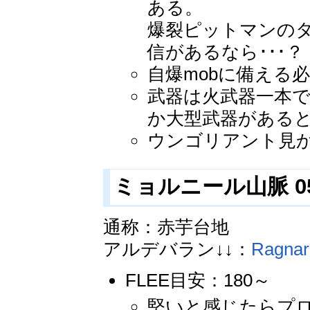
ある。
爆裂ピットマンの
信があるなら･･･？
自爆mobに備える
武器は火武器一本
か大型武器がある
ウンゴリアント見
ミョルニール山脈 05(m
通称：赤芋台地
アルデバラン↓↓：
Ragna
FLEE目安：180～
堅いと感じたらプ