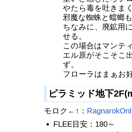
やたら毒を吐きま
邪魔な蜘蛛と蟷螂
ちなみに、廃鉱用
せる。
この場合はマンテ
エル原がそこそこ
ず。
フローラはまぁお
ピラミッド地下2F(mo
モロク←↑：
RagnarokOn
FLEE目安：180～