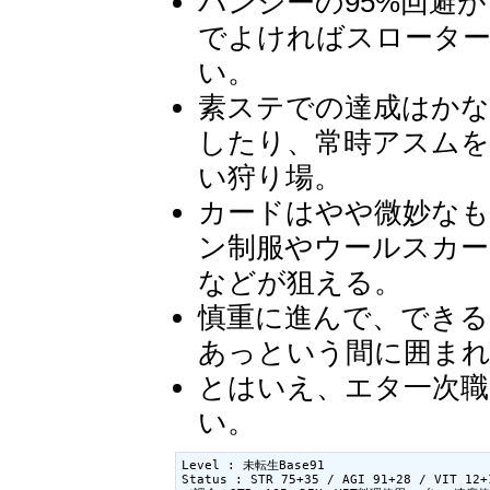
バンシーの95%回避が
でよければスローター
い。
素ステでの達成はかな
したり、常時アスムを
い狩り場。
カードはやや微妙な
ン制服やウールスカ
などが狙える。
慎重に進んで、でき
あっという間に囲ま
とはいえ、エタ一次職
い。
Level : 未転生Base91

Status : STR 75+35 / AGI 91+28 / VIT 12+