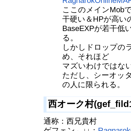
RagnarokOnlineMA
ここのメインMob
干硬い＆HPが高い
BaseEXPが若
る。
しかしドロップの
め、それほど
マズいわけではな
ただし、シーオッター
の人に限られる。
西オーク村(gef_fild
通称：西兄貴村
ゲフェン←↓↓：
Ragnaro