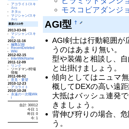
ピラミッドダンジョン 4
アコライト/スキ
モスコビアダンジョン 
ル
(1)
ネタ
(1)
マジシャン/スキ
ル
(1)
AGI型
†
最新の10件
2013-03-06
マジシャン/スキ
ル
AGI剣士は行動範囲が
2012-11-16
編集記録
うのはあまり無い。
RecentDeleted
Wiki
2012-02-15
型や装備と相談し、自
InterWikiName
2011-12-09
リンク
と出掛けましょう。
ソードマン/狩場
情報
傾向としてはニュマ無
2011-08-02
意見・要望
2010-12-23
概してDEXの高い遠
アコライト
2010-10-28
大抵はバッシュ連発で
永遠の一次職Wik
i
きましょう。
合計: 30012
今日: 1
背伸び狩りの場合、危
昨日: 0
今: 1
う。