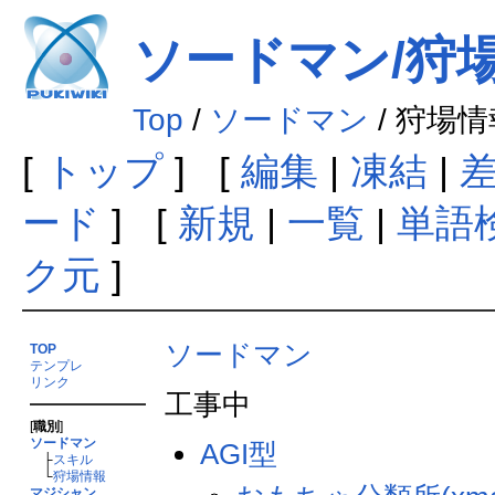
ソードマン/狩
Top
/
ソードマン
/ 狩場情
[
トップ
] [
編集
|
凍結
|
ード
] [
新規
|
一覧
|
単語
ク元
]
ソードマン
TOP
テンプレ
リンク
工事中
[
職別
]
ソードマン
AGI型
├
スキル
└
狩場情報
マジシャン