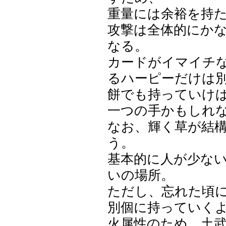
重量には余裕を持
攻撃は全体的にか
なる。
カードがイマイチ
るハーピーだけは
餅でも持っていけ
一つの手かもしれ
なお、輝く草が結
う。
基本的に人が少な
いの場所。
ただし、忘れた頃
別個に持っていく
火属性のため、土