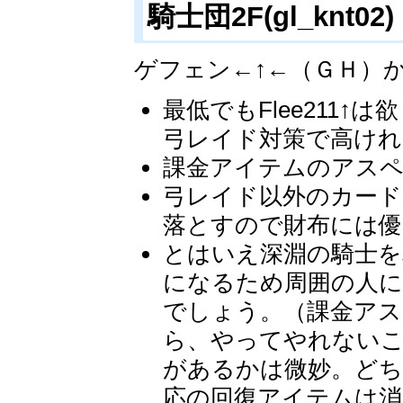
騎士団2F(gl_knt02)
ゲフェン←↑←（ＧＨ）か
最低でもFlee211
弓レイド対策で高けれ
課金アイテムのアス
弓レイド以外のカード
落とすので財布には優
とはいえ深淵の騎士を
になるため周囲の人に
でしょう。（課金アス
ら、やってやれない
があるかは微妙。どち
応の回復アイテムは消