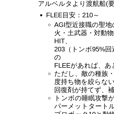
アルベルタより渡航船(要
FLEE目安：210～
AGI型近接職の聖
火・土武器・対動物
HIT、
203（トンボ95%
の
FLEEがあれば、
ただし、敵の種族
度持ち物を絞らな
回復剤が持てず、
トンボの睡眠攻撃が
パーメットタート