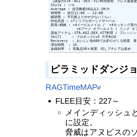
（課金のSTR・AGI・DEX・VIT料理使用、ブレス速度使
Style : ソロ

Average : 自宅教範50込み2.1M/h

時間帯 : 休日11:00 ～ 12:00

鯖状態 : 平日夜よりやや少ないぐらい

特化武器 : +7トリプルボーンドサーベル

防具/精錬 : +4イービルメイル /  +4モッキング昔の
            +4ブーツ オブヘルメス / リング オ
課金アイテム：STR,AGI,DEX,VIT料理 / ブレッシ
Skill     : プロボックLv5 片手剣10

Recovery  : おいしい魚600でお釣りがくる程度、青
滞在時間  : 1h

金銭効率  : 収集品30ｋ程度、但しプチレアは多め
ピラミッドダンジョン 4
RAGTimeMAP
FLEE目安：227～
メインディッシュと
に設定。
脅威はアヌビスの