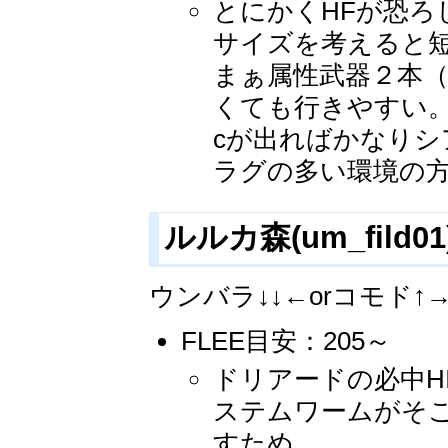
とにかくHFが恐ろ
サイズを考えると
まぁ属性武器２本
くても行きやすい
cが出ればかなり
ラグの多い環境の
ルルカ森(um_fild01
ウンバラ↓↓←orコモド↑
FLEE目安：205～
ドリアードの必中HI
ステムワームがそ
すため、