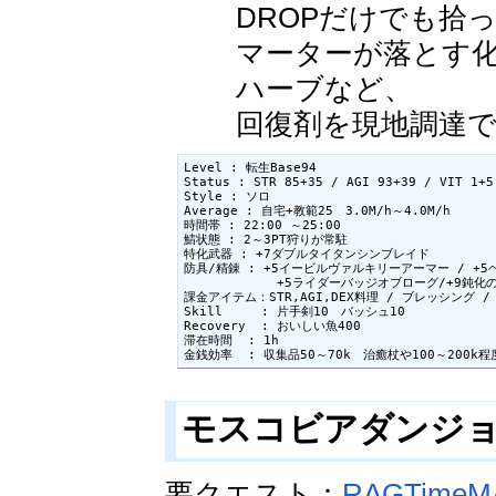
DROPだけでも拾
マーターが落とす
ハーブなど、
回復剤を現地調達
Level : 転生Base94

Status : STR 85+35 / AGI 93+39 / VIT 1+5
Style : ソロ

Average : 自宅+教範25　3.0M/h～4.0M/h

時間帯 : 22:00 ～25:00

鯖状態 : 2～3PT狩りが常駐

特化武器 : +7ダブルタイタンシンブレイド

防具/精錬 : +5イービルヴァルキリーアーマー / +
            +5ライダーバッジオブローグ/+9
課金アイテム：STR,AGI,DEX料理 / ブレッシング /
Skill     : 片手剣10　バッシュ10

Recovery  : おいしい魚400

滞在時間  : 1h

金銭効率  : 収集品50～70k　治癒杖や100～200k
モスコビアダンジョン 
要クエスト：
RAGTimeM