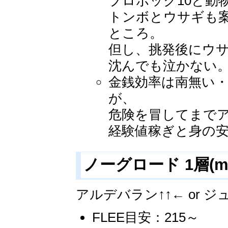
プロボック10と動
トンボとウサギも案
ところ。
但し、挑発後にウ
沈んでも泣かない
金銭効率は南無い
が、
危険を冒してまで
経験値稼ぎと身の
ノーグロード 1層(ma
アルデバラン↑↑← or ジ
FLEE目安：215～