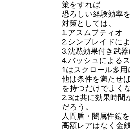
策をすれば
恐ろしい経験効率
対策としては、
1.アスムプティオ
2,シンブレイドによ
3.沈黙効果付き武
4.バッシュによる
1はスクロール多用
他は条件を満たせ
を持つだけでよく
2.3は共に効果時
だろう。
人間盾・闇属性鎧
高額レアはなく金