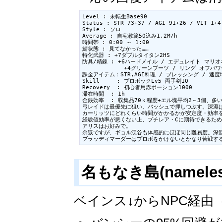
Level : 未転生Base90

Status : STR 73+37 / AGI 91+26 / VIT 1+4
Style : ソロ

Average : 自宅教範50込み1.2M/h

時間帯 : 0:00 ～ 1:00

鯖状態 : 見てなかった……

特化武器 : +7ダブルタイタン2HS

防具/精錬 : +6ハードメイル / エデュレイト マリオ
            +4グリーンブーツ / リング オフパワー
課金アイテム：STR,AGI料理 / ブレッシング / 速度
Skill     : プロボックLv5 両手剣10

Recovery  : 初心者用赤ポーション1000

滞在時間  : 1h

金銭効率  : 収集品70ｋ程度+エル塊平均2～3個、多い
弓レイドは最優先に狙い、バッシュで押しつぶす。深淵は
カーリッツにどれくらい時間がかかるかが安定度・効率を
経験値効率が悪くない上、プチレア・Cに期待できるため
アリスはお好みで。

余談ですが、ギョル渓谷も体感的にほぼ同じ難易度。深淵
ブラッディマーダーはプロボをかけないとかなり苦戦す
名もなき島(nameles
ベインス↓からNPC経由