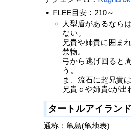
FLEE目安：210～
人型盾があるなら
ない。
兄貴や姉貴に囲ま
禁物。
弓から逃げ回ると
う。
ま、流石に超兄貴は
兄貴ｃや姉貴cが出
タートルアイランド(tu
通称：亀島(亀地表)