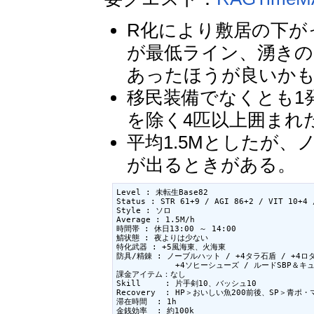
R化により敷居の下がった
が最低ライン、湧きの
あったほうが良いか
移民装備でなくとも1
を除く4匹以上囲まれ
平均1.5Mとしたが、
が出るときがある。
Level : 未転生Base82

Status : STR 61+9 / AGI 86+2 / VIT 10+4 
Style : ソロ

Average : 1.5M/h

時間帯 : 休日13:00 ～ 14:00

鯖状態 : 夜よりは少ない

特化武器 : +5風海東、火海東

防具/精錬 : ノーブルハット / +4タラ石盾 / +4ロ
            +4ソヒーシューズ / ルードSBP＆キュ
課金アイテム：なし

Skill     : 片手剣10、バッシュ10

Recovery  : HP＞おいしい魚200前後、SP＞青
滞在時間  : 1h

金銭効率  : 約100k