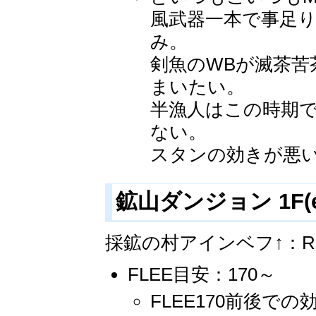
風武器一本で事足
み。
剣魚のWBが滅茶苦
まいたい。
半漁人はこの時期
ない。
スタンの効きが悪
鉱山ダンジョン 1F(ei
採鉱の村アインベフ↑：Ragna
FLEE目安：170～
FLEE170前後で