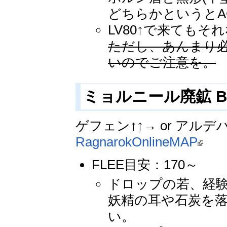
どちらかというとA
LV80↑で来てもそ
ただし、あんまり必
いのでご注意を。
ミョルニール廃鉱 B1F
ゲフェン↑↑→ or アル
RagnarokOnlineMAP
FLEE目安：170～
ドロップの若、経
妖精の耳や石炭を
い。