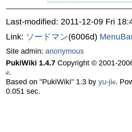
Last-modified: 2011-12-09 Fri 18
Link:
ソードマン
(6006d)
MenuBa
Site admin:
anonymous
PukiWiki 1.4.7
Copyright © 2001-20
.
Based on "PukiWiki" 1.3 by
yu-ji
. Po
0.051 sec.