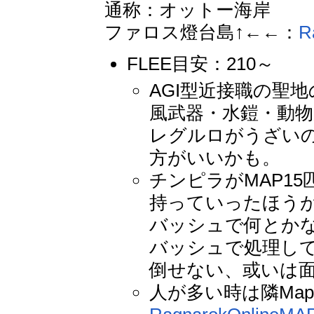
通称：オットー海岸
ファロス燈台島↑←←：
R
FLEE目安：210～
AGI型近接職の聖
風武器・水鎧・動物
レグルロがうざい
方がいいかも。
チンピラがMAP1
持っていったほう
バッシュで何とかな
バッシュで処理して
倒せない、或いは
人が多い時は隣Mapの