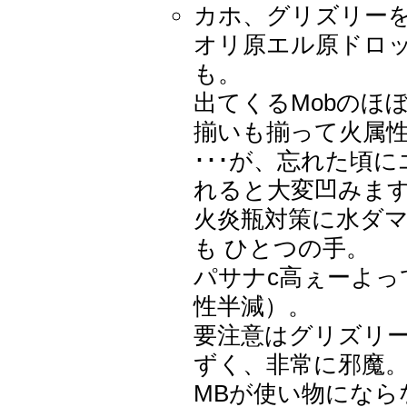
カホ、グリズリーを避
オリ原エル原ドロッ
も。
出てくるMobのほ
揃いも揃って火属
･･･が、忘れた頃
れると大変凹みます('
火炎瓶対策に水ダ
も ひとつの手。
パサナc高ぇーよっ
性半減）。
要注意はグリズリ
ずく、非常に邪魔
MBが使い物になら