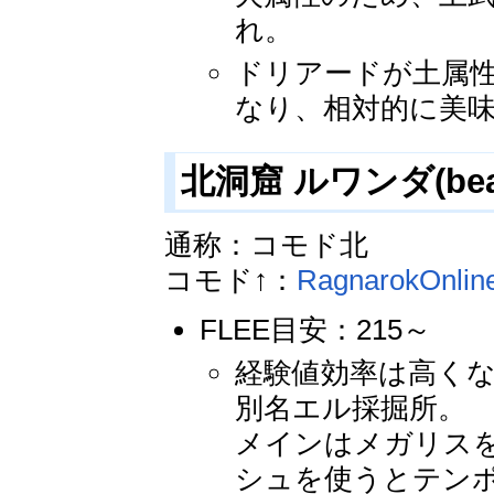
れ。
ドリアードが土属
なり、相対的に美
北洞窟 ルワンダ(bea
通称：コモド北
コモド↑：
RagnarokOnli
FLEE目安：215～
経験値効率は高く
別名エル採掘所。
メインはメガリス
シュを使うとテン