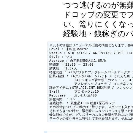
つつ逃げるのが無
ドロップの変更で
い、篭りにくくな
経験地・銭稼ぎの
※以下の情報はリニューアル以前の情報となります。参考
Level : 未転生Base92

Status : STR 78+32 / AGI 95+30 / VIT 1+4
Style : ソロ

Average : 自宅教範50込み1.8M/h

時間帯 : 22:00 ～ 23:00

鯖状態 : 1.5k人

特化武器 : +10クワドロプルフレームバトルアックス 
防具/精錬 : +4アルタバルーンハット / くわえた魚 /
            +4モッキング昔の領主のマント / +4
            アスレチックブローチ / コンチネン
課金アイテム：STR,AGI,INT,DEX料理 / ブレッシ
Skill     : プロボックLv10

Recovery  : おいしい魚400

滞在時間  : 1h

金銭効率  : 収集品100ｋ程度+原石等レア

カホ以外すべてプロボかけて殴ります。スクワット入れて
それでもきつい時や、緊急時にスタンバッシュを撃った時
優先順位ですが、グリズリーのスタン攻撃が危険なので最
ラーヴァの取り巻きは無視して本体を叩きます。それ以